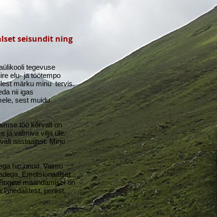
lset seisundit ning
aülikooli tegevuse
ire elu- ja töötempo
llest märku minu tervis.
da nii igas
mele, sest muidu
vaimse töö kõrvalt on
 ja valmiva vilja üle.
valt aastaajast. Minu
lega harjunud. Vaimu
dadega. Emotsionaalset
. Pingete maandamisel on
lähedastest, perest,