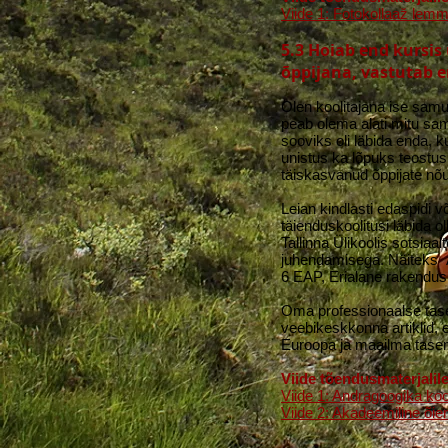
Viide 1: Fotokollaaž lemm
5.3 Hoiab end kursi
õppijana, vastutab e
Olen koolitajana ise sam
peab olema alati mitu s
sooviks oli läbida enda, k
unistus ka lõpuks teostus
täiskasvanud õppijate nõu
Leian kindlasti edaspidi v
täienduskoolitusi läbida 
Tallinna Ülikoolis sotsiaa
juhendamisega. Näiteks A
6 EAP, Erialane rakendusl
Oma professionaalse tase
veebikeskkonna artiklid,
Euroopa ja maailma tase
Viide tõendusmaterjalile
Viide 1: Andragoogika koo
Viide 2: Akadeemiline õie