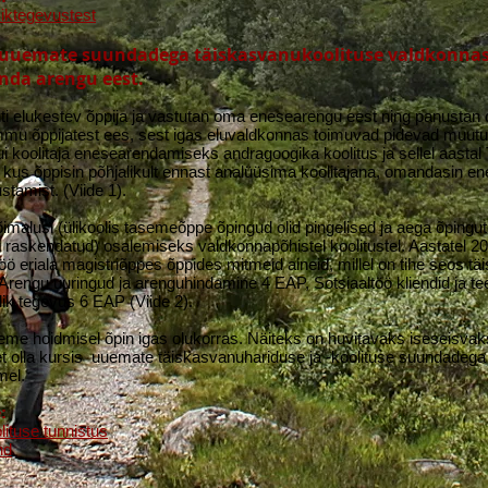
ikteg
evustest
s uuemate suundadega täiskasvanukoolituse valdkonnas.
nda arengu eest.
uti elukestev õppija ja vastutan oma enesearengu eest ning panustan
ammu õppijatest ees, sest igas eluvaldkonnas toimuvad pidevad mu
ui koolitaja enesearendamiseks andragoogika koolitus ja sellel aastal
 kus õppisin põhjalikult ennast analüüsima koolitajana, omandasin en
stamist. (Viide 1).
õimalusi (ülikoolis tasemeõppe õpingud olid pingelised ja aega õpingut
oli raskendatud) osalemiseks valdkonnapõhistel koolitustel. Aastatel
ltöö eriala magistriõppes õppides mitmeid aineid, millel on tihe seos 
rengu uuringud ja arenguhindamine 4 EAP, Sotsiaaltöö kliendid ja te
ik tegevus 6 EAP (Viide 2).
me hoidmisel õpin igas olukorras. Näiteks on huvitavaks iseseisv
 et olla kursis uuemate täiskasvanuhariduse ja -koolituse suundadeg
mel.
:
lituse tunnistus
nd