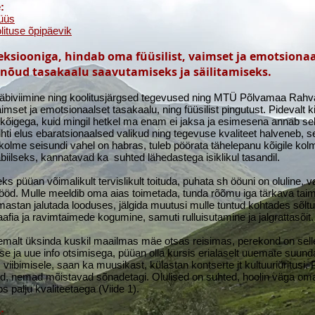
:
üüs
lituse õpipäevik
leksiooniga, hindab oma füüsilist, vaimset ja emotsionaa
inõud tasakaalu saavutamiseks ja säilitamiseks.
, läbiviimine ning koolitusjärgsed tegevused ning MTÜ Põlvamaa Rahv
mset ja emotsionaalset tasakaalu, ning füüsilist pingutust. Pidevalt ki
ja kõigega, kuid mingil hetkel ma enam ei jaksa ja esimesena annab se
hti elus ebaratsionaalsed valikud ning tegevuse kvaliteet halveneb, se
olme seisundi vahel on habras, tuleb pöörata tähelepanu kõigile kol
ilseks, kannatavad ka suhted lähedastega isiklikul tasandil.
s püüan võimalikult tervislikult toituda, puhata sh ööuni on oluline, 
tööd. Mulle meeldib oma aias toimetada, tunda rõõmu iga tärkava taime
astan jalutada looduses, jälgida muutusi mulle tuntud kohtades sõltu
afia ja ravimtaimede kogumine, samuti rulluisutamine ja jalgrattasõit.
ähemalt üksinda kuskil maailmas mäe otsas reisimas, perekond on sel
e ja uue info otsimisega, püüan olla kursis erialaselt uuemate suun
 viibimisele, saan ka muusikast, külastan kontserte jt kultuuriüritusi
, nemad mõistavad sõnadetagi. Olulised on suhted, hoolin väga oma 
 palju kvaliteetaega (Viide 1).
: