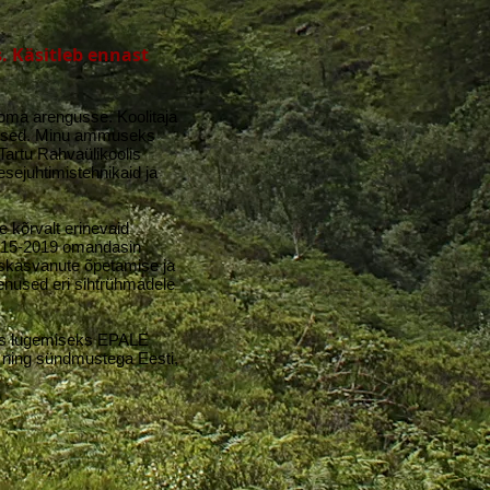
 Käsitleb ennast
 oma arengusse. Koolitaja
utused. Minu ammuseks
 Tartu Rahvaülikoolis
esejuhtimistehnikaid ja
e kõrvalt erinevaid
 2015-2019 omandasin
täiskasvanute õpetamise ja
enused eri sihtrühmadele
aks lugemiseks EPALE
a ning sündmustega Eesti,