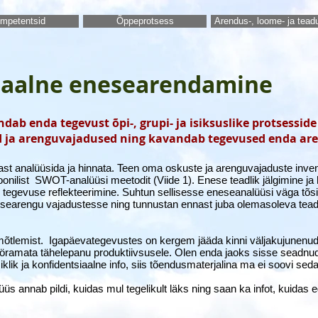
mpetentsid
Õppeprotsess
Arendus-, loome- ja tea
naalne enesearendamine
indab enda tegevust õpi-, grupi- ja isiksuslike protsesside
d ja arenguvajadused ning kavandab tegevused enda ar
nast analüüsida ja hinnata. Teen oma oskuste ja arenguvajaduste inve
oonilist SWOT-analüüsi meetodit (Viide 1). Enese teadlik jälgimine ja 
tegevuse reflekteerimine. Suhtun sellisesse eneseanalüüsi väga tõsi
nesearengu vajadustesse ning tunnustan ennast juba olemasoleva te
tlemist. Igapäevategevustes on kergem jääda kinni väljakujunenud
 pööramata tähelepanu produktiivsusele. Olen enda jaoks sisse seadnud
lik ja konfidentsiaalne info, siis tõendusmaterjalina ma ei soovi seda
üüs annab pildi, kuidas mul tegelikult läks ning saan ka infot, kuidas 