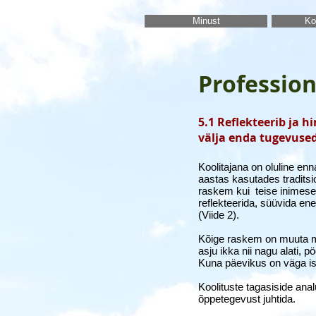
Minust
Ko
Professio
5.1 Reflekteerib ja h
välja enda tugevuse
Koolitajana on oluline en
aastas kasutades traditsi
raskem kui teise inimese 
reflekteerida, süüvida e
(Viide 2).
Kõige raskem on muuta mõ
asju ikka nii nagu alati,
Kuna päevikus on väga isik
Koolituste tagasiside anal
õppetegevust juhtida.