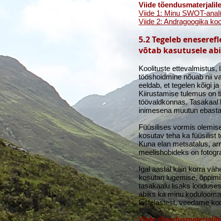
Viide tõendusmaterjalile
Viide 1: Minu SWO
T-anal
Viide 2: Andragoogika koo
5.2 Tegeleb eneseref
võtab kasutusele ab
Koolituste ettevalmistus
tööshoidmine nõuab nii vai
eeldab, et tegelen kõigi 
Kiirustamise tulemus on ti
töövaldkonnas. Tasakaal k
inimesena muutun ebastabi
Füüsilises vormis olemisek
kosutav teha ka füüsilist 
Kuna elan metsatalus, arm
meelishobideks on fotogra
Igal aastal käin korra v
kosutan lugemise, õppimis
tasakaalu lisaks looduses
abiks ka minu koduloomad
lastelastest, veedame koos
Viide tõendusmaterjalile