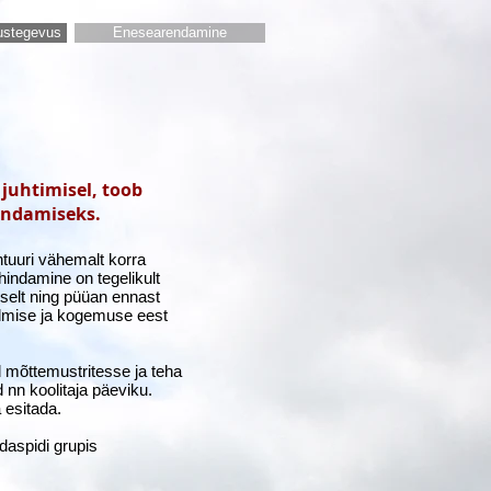
dustegevus
Enesearendamine
 juhtimisel, toob
endamiseks.
ntuuri vähemalt korra
hindamine on tegelikult
selt ning püüan ennast
admise ja kogemuse eest
 mõttemustritesse ja teha
 nn koolitaja päeviku.
 esitada.
edaspidi grupis