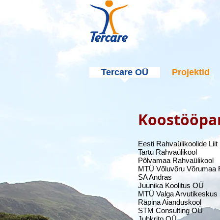
Tercare OÜ
Projektid
Koostööpa
Eesti Rahvaülikoolide Liit
Tartu Rahvaülikool
Põlvamaa Rahvaülikool
MTÜ Võluvõru Võrumaa R
SA Andras
Juunika Koolitus OÜ
MTÜ Valga Arvutikeskus
Räpina Aianduskool
STM Consulting OÜ
Juhkrito OÜ