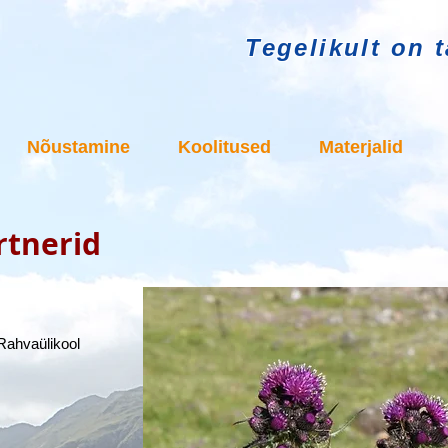
Tegelikult on ta
Nõustamine
Koolitused
Materjalid
rtnerid
ahvaülikool