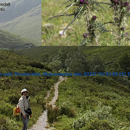
edalt
tu
 vald, Rosma küla, Muinasmetsa talu, 63221 Tel:52 89 151 