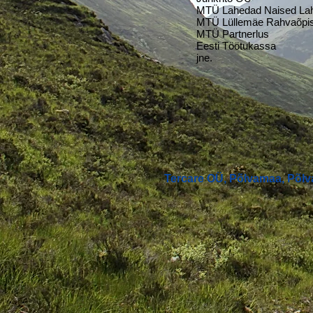
MTÜ Lahedad Naised Lah
MTÜ Lüllemäe Rahvaõpis
MTÜ Partnerlus
Eesti Töötukassa
jne.
Tercare OÜ, Põlvamaa, Põlva